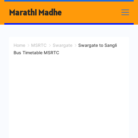
Skip
Marathi Madhe
to
content
Home
MSRTC
Swargate
Swargate to Sangli
Bus Timetable MSRTC