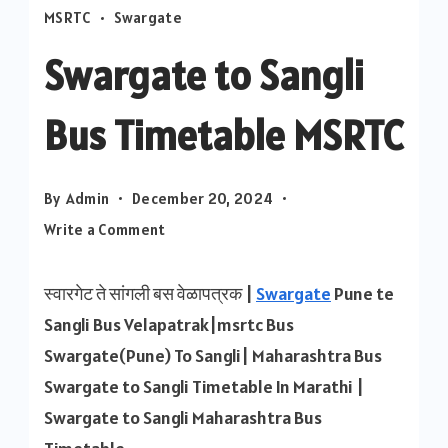
MSRTC
Swargate
Swargate to Sangli
Bus Timetable MSRTC
By
Admin
December 20, 2024
on
Write a Comment
Swargate
to
स्वारगेट ते सांगली बस वेळापत्रक |
Swargate
Pune te
Sangli
Sangli Bus Velapatrak|msrtc Bus
Bus
Swargate(Pune) To Sangli| Maharashtra Bus
Timetable
Swargate to Sangli Timetable In Marathi |
MSRTC
Swargate to Sangli Maharashtra Bus