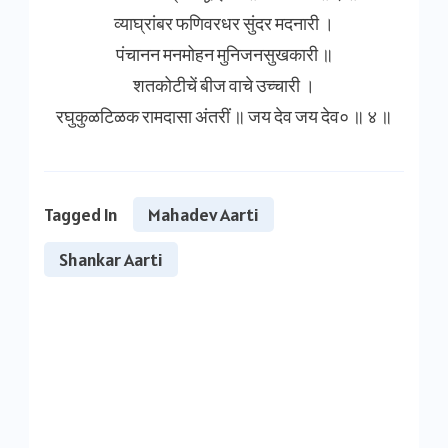
व्याघ्रांबर फणिवरधर सुंदर मदनारी ।
पंचानन मनमोहन मुनिजनसुखकारी ॥
शतकोटीचें बीज वाचे उच्चारी ।
रघुकुळटिळक रामदासा अंतरीं ॥ जय देव जय देव० ॥ ४ ॥
Tagged In
Mahadev Aarti
Shankar Aarti