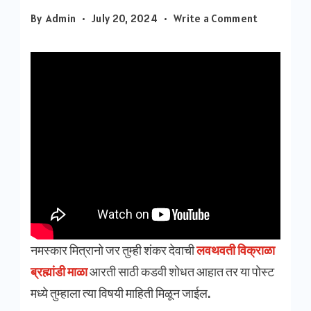
on
By
Admin
July 20, 2024
Write a Comment
Lavlavti
Vikrala
Aarti
|
लवथवती
विक्राळा
ब्रह्मांडी
माळा
नमस्कार मित्रानो जर तुम्ही शंकर देवाची
लवथवती विक्राळा
ब्रह्मांडी माळा
आरती साठी कडवी शोधत आहात तर या पोस्ट
मध्ये तुम्हाला त्या विषयी माहिती मिळून जाईल.