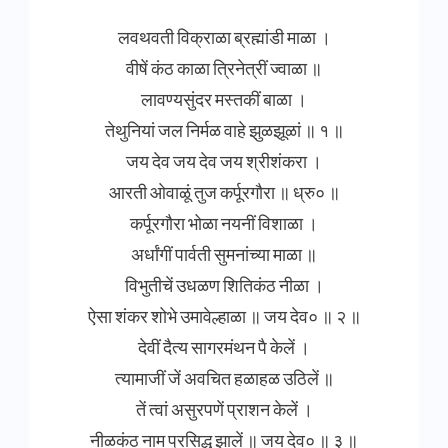
लवथवती विक्राळा ब्रह्मांडी माळा ।
वीषें कंठ काळा त्रिनेत्रीं ज्वाळा ॥
लावण्यसुंदर मस्तकीं बाळा ।
तेथुनियां जल निर्मळ वाहे झुळझूळां ॥ १ ॥
जय देव जय देव जय श्रीशंकरा ।
आरती ओवाळूं तुज कर्पूरगौरा ॥ ध्रु० ॥
कर्पूरगौरा भोळा नयनीं विशाळा ।
अर्धांगीं पार्वती सुमनांच्या माळा ॥
विभुतीचें उधळण शितिकंठ नीळा ।
ऐसा शंकर शोभे उमावेल्हाळा ॥ जय देव० ॥ २ ॥
देवीं दैत्य सागरमंथन पै केलें ।
त्यामाजीं जें अवचित हळाहळ उठिलें ॥
तें त्वां असुरपणें प्राशन केलें ।
नीळकंठ नाम प्रसिद्ध झालें ॥ जय देव० ॥ ३ ॥