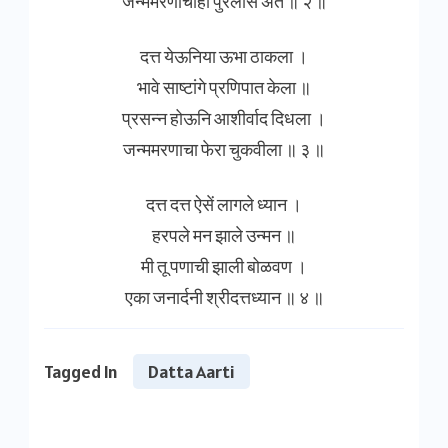
जन्ममरणाचाही पुरलासे अंत ॥ २ ॥
दत्त येऊनिया ऊभा ठाकला ।
भावे साष्टांगे प्रणिपात केला ॥
प्रसन्न होऊनि आशीर्वाद दिधला ।
जन्ममरणाचा फेरा चुकवीला ॥ ३ ॥
दत्त दत्त ऐसें लागले ध्यान ।
हरपले मन झाले उन्मन ॥
मी तू पणाची झाली बोळवण ।
एका जनार्दनी श्रीदत्तध्यान ॥ ४ ॥
Tagged In
Datta Aarti