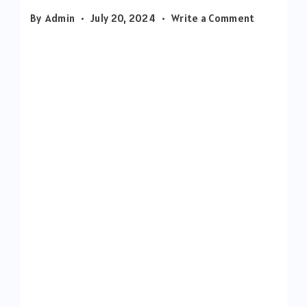
on
By
Admin
July 20, 2024
Write a Comment
दत्ताची
आरती
–
Datta
Aarti
|
त्रिगुणात्मक
त्रैमूर्ती
दत्त
हा
जाणा